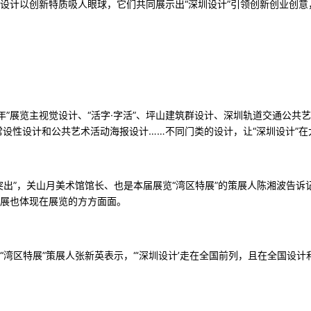
设计以创新特质吸人眼球，它们共同展示出“深圳设计”引领创新创业创意
年”展览主视觉设计、“活字·字活”、坪山建筑群设计、深圳轨道交通公共
列常设性设计和公共艺术活动海报设计……不同门类的设计，让“深圳设计”
突出”，关山月美术馆馆长、也是本届展览“湾区特展”的策展人陈湘波告诉
展也体现在展览的方方面面。
“湾区特展”策展人张新英表示，“‘深圳设计’走在全国前列，且在全国设