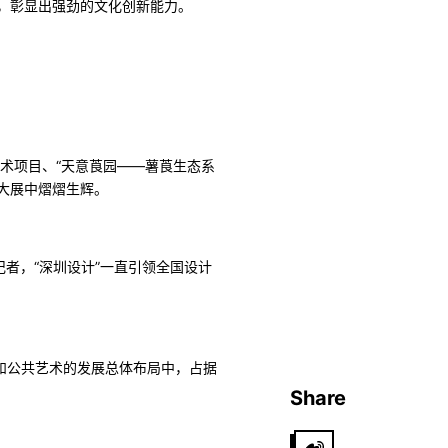
，彰显出强劲的文化创新能力。
艺术项目、“天意莨园——薯莨生态系
在大展中熠熠生辉。
记者，“深圳设计”一直引领全国设计
计和公共艺术的发展总体布局中，占据
Share