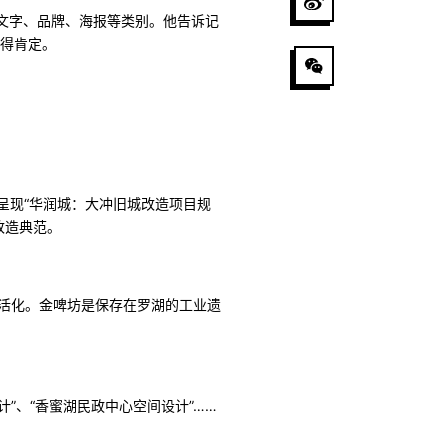
文字、品牌、海报等类别。他告诉记
得肯定。
呈现“华润城：大冲旧城改造项目规
改造典范。
功活化。金啤坊是保存在罗湖的工业遗
”、“香蜜湖民政中心空间设计”……