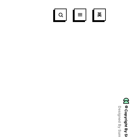
英
©Copyright By SCCDA
Designed By Sumaart