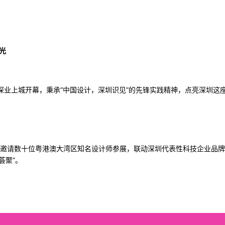
光
日在深业上城开幕，秉承“中国设计，深圳识见”的先锋实践精神，点亮深圳这
邀请数十位粤港澳大湾区知名设计师参展，联动深圳代表性科技企业品牌
荟聚”。