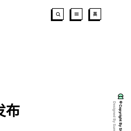
英
©Copyright By SCCDA
Designed By Sumaart
发布