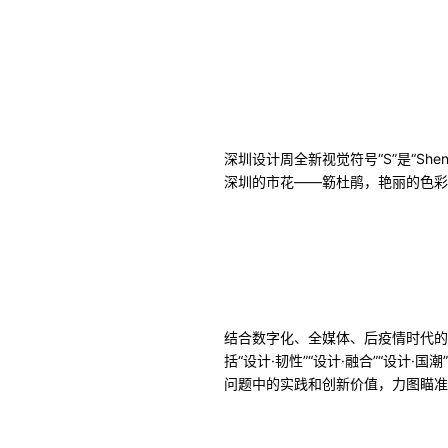
深圳设计周全新视觉符号“S”是“Shen
深圳的市花——簕杜鹃，艳丽的色彩
结合数字化、全媒体、后疫情时代的
括“设计·韧性”“设计·融合”“设计
问题中的实践和创新价值，力图瞄准