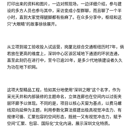
打印出来的资料和图片，一边对照现场，一边详细介绍，参与建
设的多方人员也参与其中，采访变成小型群聊，而且聊了一个半
小时，直到大家觉得腿脚都有些麻了。在众多分享中，枢纽和这
只“大眼睛”的故事徐徐展开。
从立项到竣工验收投入试运营，岗厦北综合交通枢纽历时7年，倘
若放在更高的维度上，深圳中心区该区域地下通道的环状连通，
直至此刻仍在进行中，至今已逾20年，是多少代地铁建设者久久
为功在地下织网。
这项大型精品工程，恰如其分地使用“深圳之眼”这个名字，作为
采光天井和内部装修的主题命名，立体连廊也在空间内以过街夹
层环廊予以体现。不同的是，项目以核心天窗为基点，以费马螺
线双向延伸为主题，利用参数化算法搭建出极具视觉冲击力、有
规律可循、汇聚包容的空间形态，既统一又有视觉冲击力，赋予
空间“汇聚、包容、国际化”文化内涵，展示深圳文化特质。