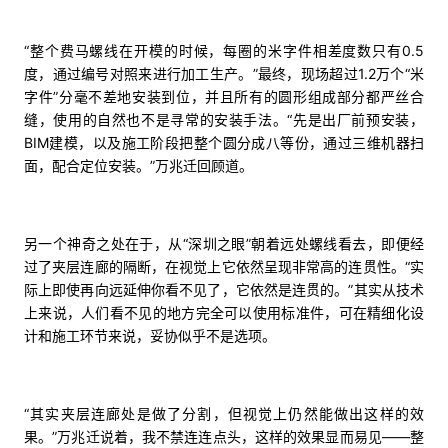
“整个费马螺线在开模的时候，每圈的米字件相差度数只有0.5
度，通过编号对照来进行加工生产。”最终，现场超过1.2万个“米
字件”分毫不差地安装到位，并且所有的圆形组成部分都严丝合
缝，使用的自然也不是寻常的安装手法。“先是出厂前预安装，
BIM建模，以及施工阶段把整个圆分成八等份，通过三维机器扫
面，配合定位安装。”万兆迁回顾道。
另一个神奇之处在于，从“深圳之眼”朝着远处螺线看去，即便经
过了夹层连廊的隔断，在视觉上它依然呈现非常高的连贯性。“实
际上即使再向远延伸你看不见了，它依然是连贯的。”其实从技术
上来说，人们看不见的地方完全可以使用标准件，可在精细化设
计和施工环节来说，妥协似乎不是选项。
“其实夹层连廊处是做了分割，但视觉上仍然能做出这样的效
果。”万兆迁说着，我不禁连连点头，这样的效果显而易见——整