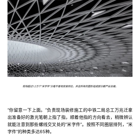
现场超过1.2万个“米字件”分毫不差地安装到位，并且所有的圆形组成部分都严丝合缝。
“你留意一下上面。”负责现场装修施工的中铁二局总工万兆迁拿
出准备好的激光笔朝上指了指，顺着他指的方向看去，稍微辨认
就能注意到那些螺线交叉处的“米字件”。按照不同圈层排列，“米
字件”的种类多达65种。