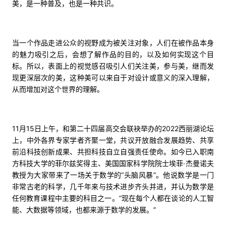
美，是一种普及，也是一种共识。
当一个作品走进公众的视野成为被关注对象，人们在被作品本身
的魅力吸引之后，会想了解作品的目的，以及如何实现这个目
标。所以，表面上的视觉感召吸引人们关注美，参与美，继而发
现更深层次的美，这种美可以来自于对设计或意义的深入理解，
从而增加对这个世界的理解。
11月15日上午，和第二十四届高交会联袂举办的2022西丽湖论坛
上，中外各界专家学者齐聚一堂，共议开放融合发展趋势、共享
前沿科技创新成果、共担科技自立自强责任使命。如今已入职南
方科技大学的菲尔兹奖得主、美国国家科学院院士埃菲·杰曼诺夫
教授为大家带来了一场关于数学的“头脑风暴”。他说数学是一门
非常古老的科学，几千年来与技术进步齐头并进，并认为数学是
任何教育课程中主要的科目之一。“现在每个人都在谈论的人工智
能、大数据等领域，也都来源于数学的发展。”