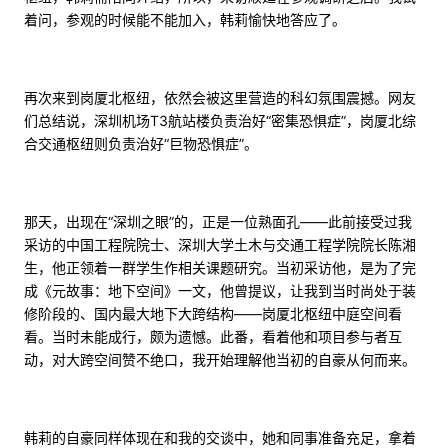
着问，参观的时候能不能加入，韩莉愉快地答应了。
再次来到岗厦北枢纽，依然会被这里营造的科幻氛围震撼。网友
们总结说，深圳机场T3航站楼负责治好“密集恐惧症”，岗厦北综
合交通枢纽则负责治好“巨物恐惧症”。
那天，出现在“深圳之眼”的，正是一位熟面孔——此前接受过我
采访的中国工程院院士、深圳大学土木与交通工程学院院长陈湘
生，他正领着一群学生作相关课题研究。当初采访他，是为了完
成《元故事：地下空间》一文，他曾提议，让我到当时尚处于装
修阶段的、国内最大地下大跨结构——岗厦北枢纽中庭空间看
看。当时未能成行，颇为遗憾。此番，看着他和项目参与者互
动，对大跨空间赞不绝口，我开始理解他当初的自豪从何而来。
韩莉的自豪同样体现在和我的交谈中，她和同事准备充足，拿着