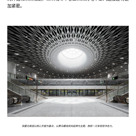
加紧密。
岗厦北枢纽以核心天窗为基点，以费马螺线双向延伸为主题，既统一又有视觉冲击力。