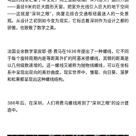
——直径9米的巨大圆形天窗，把室外光线引入巨大的地下空间
——这就是“深圳之眼”，岗厦北综合交通枢纽最迷人的一处景
观。从设计之初到如今变为现实，它标志着深圳作为设计之都的
骄傲，也致敬了数学之美。
法国业余数学家皮耶·德·费马在1636年提出了一种螺线，它不同
于每个旋转周期内是等距离外扩的阿基米德螺线，其臂的距离是
以几何级数递增的。这一螺线又被称为抛物线螺线，可以在坐标
系中呈现出双向的美妙曲度。现实世界中，雏菊、向日葵、菠萝
和松果都呈现出这种螺线结构。
386年后，在深圳，人们将费马螺线用到了“深圳之眼”的设计建
造中。