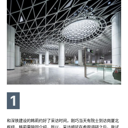
1
和深铁建设的韩莉约好了采访时间，刚巧当天有院士到访岗厦北
枢纽，韩莉需陪同介绍，所以，采访顺延在参观调研之后。我试