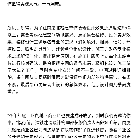
体显得美观大气，一气呵成。
所见即所得，为了让岗厦北枢纽整体装修设计效果还原度达95%
以上，需要考虑枢纽空间功能需求、满足运营检修、设计美观效
果。装修设计需满足各专业的需求（消防喷淋、烟感、信号、环
控风口、照明灯具等），建设单位组织设计、施工方对各专业技
术需求解读消化，提出整合原则，在施工排版图上对每个末端点
位进行核对确认，整合枢纽空间的设备末端，精细化设计施工做
了大量的工作，同时各专业安装时间不一致，中间过程详细排
除，多方团队共同精雕细琢才能保证空间内部的纯净简洁、有条
不紊，最后给市民呈现出设计的总体效果，与原设计图几乎高度
重合。
“今年年底西区的地下商业区也要建成开放了，到时我们再邀请你
来。”临行前，深铁建设设计管理部装修负责人石舒娅介绍，岗厦
北枢纽商业区已为周边众多建筑物作好了连通预留，随着商业区
的开通和未来规划，深圳城市中心区未来的地下空间连接还将更