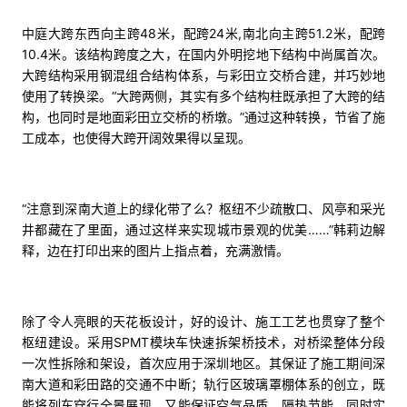
中庭大跨东西向主跨48米，配跨24米,南北向主跨51.2米，配跨
10.4米。该结构跨度之大，在国内外明挖地下结构中尚属首次。
大跨结构采用钢混组合结构体系，与彩田立交桥合建，并巧妙地
使用了转换梁。“大跨两侧，其实有多个结构柱既承担了大跨的结
构，也同时是地面彩田立交桥的桥墩。”通过这种转换，节省了施
工成本，也使得大跨开阔效果得以呈现。
“注意到深南大道上的绿化带了么？枢纽不少疏散口、风亭和采光
井都藏在了里面，通过这样来实现城市景观的优美……”韩莉边解
释，边在打印出来的图片上指点着，充满激情。
除了令人亮眼的天花板设计，好的设计、施工工艺也贯穿了整个
枢纽建设。采用SPMT模块车快速拆架桥技术，对桥梁整体分段
一次性拆除和架设，首次应用于深圳地区。其保证了施工期间深
南大道和彩田路的交通不中断；轨行区玻璃罩棚体系的创立，既
能将列车穿行全景展现，又能保证空气品质、隔热节能，同时实